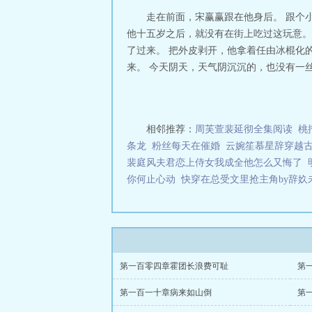
走在前面，宋赢赢跟在他身后。 跟个小
他十五岁之后，就没有在街上吃过这玩意。 
了过来。 把外皮剥开，他拿着任由冰棍化的
来。 今天阴天，天气阴沉沉的，也没有一丝风
相邻推荐：
周芙萱裴延彻全集阅读
桃
条龙
粉丝每天在催婚
云婉笙慕星辞穿越
裴庭风夫君恋上侍女我成全他怎么又悔了
你何止心动
快穿在总受文里抢主角by辞奺
第一百零四章霍团长浪费可耻
第
第一百一十章病来如山倒
第