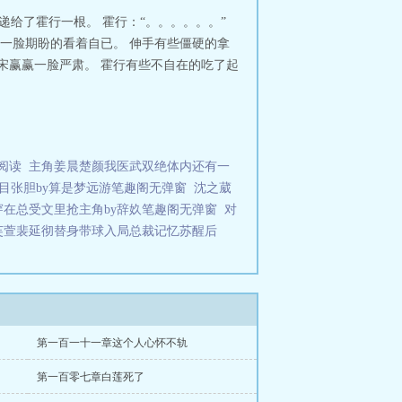
递给了霍行一根。 霍行：“。。。。。。”
她一脸期盼的看着自已。 伸手有些僵硬的拿
 宋赢赢一脸严肃。 霍行有些不自在的吃了起
阅读
主角姜晨楚颜我医武双绝体内还有一
目张胆by算是梦远游笔趣阁无弹窗
沈之葳
穿在总受文里抢主角by辞奺笔趣阁无弹窗
对
芙萱裴延彻替身带球入局总裁记忆苏醒后
第一百一十一章这个人心怀不轨
第一百零七章白莲死了