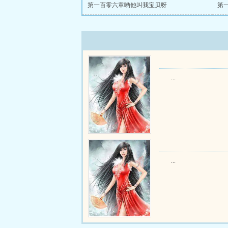
第一百零六章哟他叫我宝贝呀
第
...
...