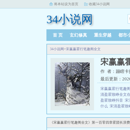
将本站设为首页
收藏34小说网
34小说网
首 页
玄幻修真
重生穿越
都市
34小说网
>
宋赢赢霍行笔趣阁全文
宋赢赢
作 者：蹦瞎卡
最后更新：2026-0
宋赢赢霍行笔趣
清盈霍致峥全文
盈霍致峥抖音
宋
什么
宋清盈霍致
是由作者：蹦瞎卡
三秒记住本站：34
《宋赢赢霍行笔趣阁全文》第一百零四章霍团长浪费