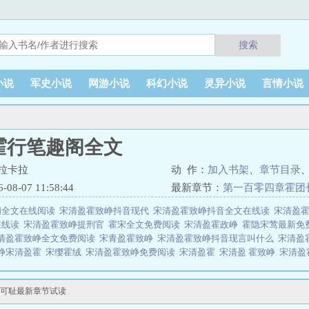
搜索
小说
军史小说
网游小说
科幻小说
灵异小说
言情小说
霍行笔趣阁全文
拉卡拉
动 作：
加入书架
、
章节目录
8-07 11:58:44
最新章节：
第一百零四章霍团
阁全文在线阅读
宋清盈霍致峥抖音现代
宋清盈霍致峥抖音全文在线读
宋清盈霍
在线读
宋清盈霍致峥提刑官
霍宋全文免费阅读
宋清盈霍政峥
霍隐宋莺最新免
清盈霍致峥全文免费阅读
宋青盈霍致峥
宋清盈霍致峥抖音现言叫什么
宋清盈
峥宋清盈霍
宋缨霍绒
宋清盈霍致峥免费阅读
宋清盈霍
宋清盈 霍致峥
宋清盈
拉卡拉所著，34小说网免费提供宋赢赢霍行笔趣阁全文全文在线阅读。
小说网 网址：www.xs34.com宋赢赢霍行笔趣阁全文
可耻最新章节试读