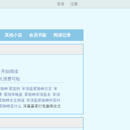
登录
注册
其他小说
会员书架
阅读记录
、
开始阅读
长浪费可耻
致峥 霍提刑
宋清盈霍致峥古言
宋
费
霍闯宋晚盈
霍致峥宋清盈名
宋清
霍致峥全文阅读
宋清盈霍致峥抖音叫
霍致峥是什么
宋赢赢霍行笔趣阁全文