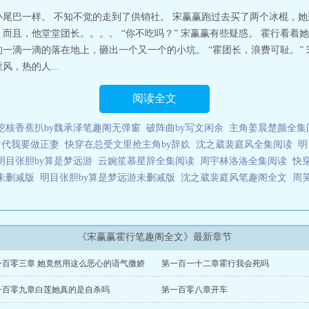
尾巴一样。 不知不觉的走到了供销社。 宋赢赢跑过去买了两个冰棍，她
而且，他堂堂团长。。。。 “你不吃吗？” 宋赢赢有些疑惑。 霍行看着
一滴一滴的落在地上，砸出一个又一个的小坑。 “霍团长，浪费可耻。”
，热的人...
阅读全文
挖核香蕉扒by魏承泽笔趣阁无弹窗
破阵曲by写文闲余
主角姜晨楚颜全集
古代我要做正妻
快穿在总受文里抢主角by辞奺
沈之葳裴庭风全集阅读
明
明目张胆by算是梦远游
云婉笙慕星辞全集阅读
周宇林洛洛全集阅读
快
未删减版
明目张胆by算是梦远游未删减版
沈之葳裴庭风笔趣阁全文
周
《宋赢赢霍行笔趣阁全文》最新章节
一百零三章 她竟然用这么恶心的语气撒娇
第一百一十二章霍行我会死吗
一百零九章白莲她真的是自杀吗
第一百零八章开车