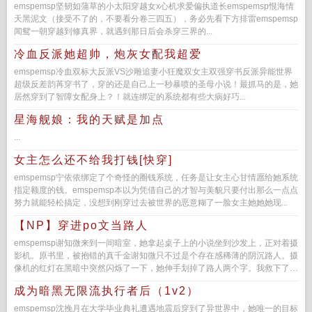
emspemsp坚韧如蒲草的小太阳穿越女x心机求爱偏执道长emspemsp恨海情
天黑泥文（接受不了的，不要看分卷三四五），务必先看下方排雷emspemsp
闻鸳一朝穿越到修真界，就遇到那日后会杀穿三界的...
冷血反派她超帅，炮灰女配我超爱
emspemsp冷血双标大反派VS沙雕追妻小狂魔双女主双强穿书反派异能世界
超级反差韵苒穿书了，穿的还是自己上一秒暴喷的圣母小说！最抓马的是，她
居然穿到了智障女配身上？！就连绑定的系统都有些大病好巧...
星海舰娘：我的天赋是加点
...
女主怎么还不给我打钱[快穿]
emspemsp宁依依绑定了个奇怪的圈钱系统，任务是让女主心甘情愿给她系统
指定额度的钱。emspemsp本以为凭借自己的才智与美貌只要付出那么一点点
努力就能轻松搞定，没想到刚穿过去被世界的恶意糊了一脸女主她她她现...
【NP】穿进po文当路人
emspemsp谢知微来到一间暗室，她拿起桌子上的小说坐到沙发上，正对着摄
影机。原书里，被抱错的真千金谢知微只不过是个存在感稀薄的阴沉路人。摄
像机的红灯在黑暗中突然闪烁了一下，她伸手划掉了路人两个字。我救下了本
该死去的...
成为暗黑无限流执行者后（1v2）
emspemsp沈挽月在大学毕业典礼遭遇地震后穿到了异世界中，她唯一的目标