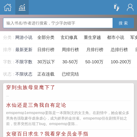
搜 索
分类：
网游小说
全部分类
玄幻修真
重生穿越
都市小说
军
排序：
最新更新
日排行榜
周排行榜
月排行榜
总排行榜
字数：
不限字数
30万以下
30-50万
50-100万
100-200万
状态：
不限状态
正在连载
已经完结
穿到虫族母皇麾下了
...
水仙还是三角我自有定论
emspemsp1emspemsp姜陈是一本限制文的女主角。在剧情中，她会被众多
男角色强取豪夺虐身虐心，成为娇养的金丝雀。emspemsp但在剧情开始之
前，世界突然出现了bug。emspemsp姜陈...
女寝百日求生？我看穿全员金手指