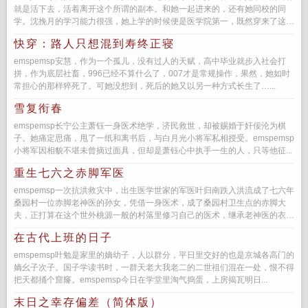
就是活下去，活着离开这个所谓的副本。和她一起进来的，还有她同校的同
学。沈挽月的学习能力很强，她上学的时候便是医学院第一，既然穿来了这个
世界她也很快...
快穿：路人只想混到寿终正寝
emspemsp安慧，作为一个孤儿，没有过人的天赋，高中毕业就步入社会打
拼，作为底层社畜，996已经不算什么了，007才是常规操作，果然，她如时
常担心的那样猝死了。可她没想到，死后的她又以另一种方式长生了…...
雪复衔春
emspemsp长宁公主萧钰一身医术绝学，济民救世，却被赐婚于奸佞沦为棋
子。她痛定思痛，甩了一纸和离书后，与白月光小将军私相授受。emspemsp
小将军因相貌不堪未曾摘过面具，但却是萧钰心中执手一生的人，只等他征...
重生七六之赤脚军医
emspemsp一次抗洪救灾中，出生医学世家的军医叶归南跌入洪流成了七六年
桑园村一位赤脚老神医的孙女，凭借一身医术，成了桑园村卫生点的赤脚大
夫，正打算在这个世外桃源一般的村落里修习自己的医术，继承老神医的衣
钵，却忽...
在古代上班的日子
emspemsp叶勉是家里的嫡幼子，人以群分，平日里交好的也是京城各高门的
嫡幺子次子。国子学读书时，一群天老大我老二的二世祖们混在一处，恨不得
把天都捅个窟窿。emspemsp今日在学堂里淘气捣蛋，上房揭瓦明日...
末日之幸存偏差（简体版）