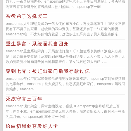
战机，一夜名扬海内外。emspemsp刚过完六十五岁生日的夏院士，仰头望着
划破云霄荣誉满身的霄云战机，热泪盈眶。emspemsp下一刻...
杂役弟子选择罢工
emspemsp人生理想是成为一代大侠的东方小白，再次幸运重生！而这次不仅
拥有了不得了的家世，超级棒的武学资质，甚至还拥有了一张好看的脸蛋。
emspemsp唯一不太好的地方就是，这位侠士似乎失去了男人最宝贵的东
西。...
重生暴富：系统逼我当团宠
emspemsp重生系统附身，开局虐渣打脸！叮！颜值爆表奖励！洞察人心奖
励！武力值暴增奖励！从校园到商圈从帝都到华夏，无人不知，无人不晓，无
数奶狗狼狗小鲜肉都争抢当她腿部挂件。某女我只想强大自己，...
穿到七零：被赶出家门后我存款过亿
emspemsp年代空间军婚先婚后爱甜宠发家致富双洁emspemsp穿到物资贫瘠
的七零年代。emspemsp被大嫂挤兑，被恶婆婆赶出家门。emspemsp落魄回
到娘家。emspem...
死敌守寡三百年
emspemsp现代架空，异常生物设定，强强HEemspemsp裴月明死后三百
年，声名不减。emspemsp他曾受无数人仰慕，后来背叛众人，白月光一朝沦
为黑月光。emspemsp他重创过一个仰...
给白切黑剑尊发好人卡