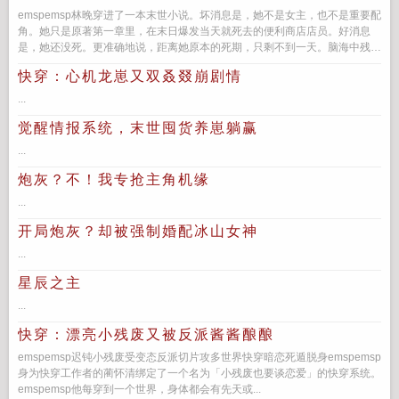
emspemsp林晚穿进了一本末世小说。坏消息是，她不是女主，也不是重要配
角。她只是原著第一章里，在末日爆发当天就死去的便利商店店员。好消息
是，她还没死。更准确地说，距离她原本的死期，只剩不到一天。脑海中残缺
的原著记忆，是林...
快穿：心机龙崽又双叒叕崩剧情
...
觉醒情报系统，末世囤货养崽躺赢
...
炮灰？不！我专抢主角机缘
...
开局炮灰？却被强制婚配冰山女神
...
星辰之主
...
快穿：漂亮小残废又被反派酱酱酿酿
emspemsp迟钝小残废受变态反派切片攻多世界快穿暗恋死遁脱身emspemsp
身为快穿工作者的蔺怀清绑定了一个名为「小残废也要谈恋爱」的快穿系统。
emspemsp他每穿到一个世界，身体都会有先天或...