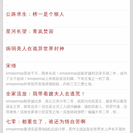
...
公路求生：榜一是个狠人
...
星河长望：青岚焚宙
...
病弱美人在诡异世界封神
...
宋缔
emspemsp受命于天，既寿永昌！emspemsp赵振穿越到北宋天禧二年，成为
了太子赵祯！emspemsp上有权欲皇后刘娥，下有五鬼之一的丁谓。
emspemsp外有契丹党项虎视眈眈，内有三冗三费土地...
全家流放：我带着嫂夫人去逃荒！
emspemsp刚穿越过来，燕云父亲大哥二哥，就因为功高震主，被皇帝以蓄意
谋反之罪，斩首边关！但念及父兄三人战功赫赫，饶恕其家人。死罪可逃，活
罪难免！流放全家老小至蛮荒之地！流放就就放吧！偏偏大哥二哥，给...
七零：都重生了，谁还为情自苦啊
emspemsp夏清安是霄9战机总设计师，悉坪之战这架在世界史上声名不显的