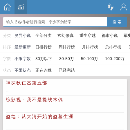
搜 索
分类：
灵异小说
全部分类
玄幻修真
重生穿越
都市小说
军
排序：
最新更新
日排行榜
周排行榜
月排行榜
总排行榜
字数：
不限字数
30万以下
30-50万
50-100万
100-200万
状态：
不限状态
正在连载
已经完结
神探狄仁杰第五部
...
综影视：我不是提线木偶
...
盗笔：从大清开始的盗墓生涯
...