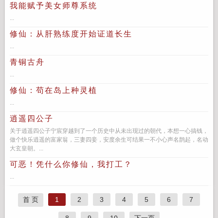
我能赋予美女师尊系统
...
修仙：从肝熟练度开始证道长生
...
青铜古舟
...
修仙：苟在岛上种灵植
...
逍遥四公子
关于逍遥四公子宁宸穿越到了一个历史中从未出现过的朝代，本想一心搞钱，
做个快乐逍遥的富家翁，三妻四妾，安度余生可结果一不小心声名鹊起，名动
大玄皇朝。...
可恶！凭什么你修仙，我打工？
...
首 页
1
2
3
4
5
6
7