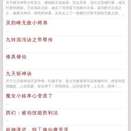
关于葬天神帝少年苏尘，被抽取天龙血脉，毁去丹田，送往北荒城叶家，成为
叶家的赘婿。万念俱灰之际，融合了母亲留下的葬天古戒，成为葬天古戒之
主，修葬天神功，悟绝世神通，从此走上了一条横扫万界天骄的无敌之路。若
这天地不公，我便埋...
灵韵峰无敌小师弟
...
九转混沌诀之帝尊传
...
修真修仙
...
九天斩神诀
关于九天斩神诀武道争锋，红颜不老，多少无敌者谱写这璀璨时代，然世间圣
佛魔妖，人杰英豪，皆在神下！而我林辰，以剑逆苍穹，上九天，斩神！...
魔女小姐孝心变质了
...
西幻：被动技能胜利法
...
超神谍武，特工修仙爽歪歪