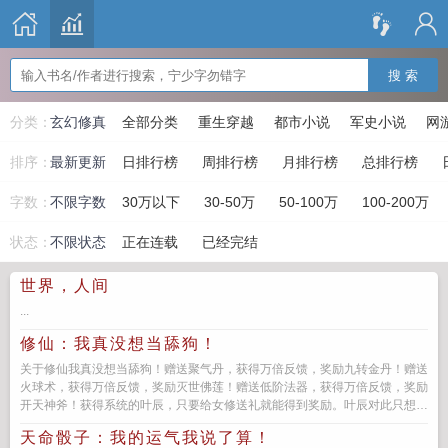
搜 索
分类：
玄幻修真
全部分类
重生穿越
都市小说
军史小说
网
排序：
最新更新
日排行榜
周排行榜
月排行榜
总排行榜
字数：
不限字数
30万以下
30-50万
50-100万
100-200万
状态：
不限状态
正在连载
已经完结
世界，人间
...
修仙：我真没想当舔狗！
关于修仙我真没想当舔狗！赠送聚气丹，获得万倍反馈，奖励九转金丹！赠送
火球术，获得万倍反馈，奖励灭世佛莲！赠送低阶法器，获得万倍反馈，奖励
开天神斧！获得系统的叶辰，只要给女修送礼就能得到奖励。叶辰对此只想
说，...
天命骰子：我的运气我说了算！