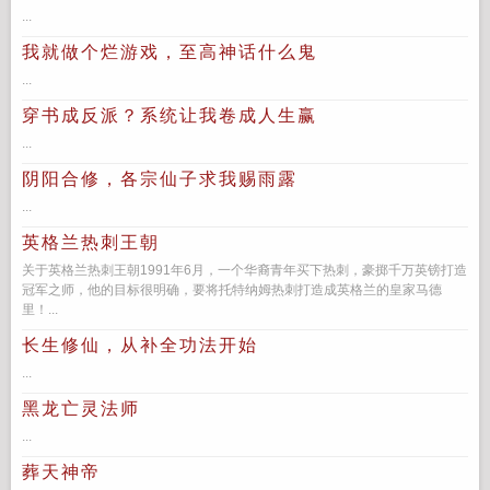
...
我就做个烂游戏，至高神话什么鬼
...
穿书成反派？系统让我卷成人生赢
...
阴阳合修，各宗仙子求我赐雨露
...
英格兰热刺王朝
关于英格兰热刺王朝1991年6月，一个华裔青年买下热刺，豪掷千万英镑打造
冠军之师，他的目标很明确，要将托特纳姆热刺打造成英格兰的皇家马德
里！...
长生修仙，从补全功法开始
...
黑龙亡灵法师
...
葬天神帝