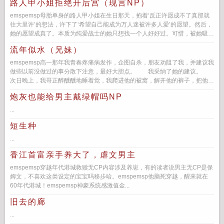
路人甲小姐拒绝开后宫（现言NP）
emspemsp母胎单身的路人甲小姐在生日那天，抱着‘反正许愿成不了真那就
往大里许’的想法，许下了‘希望自己能成为万人迷被许多人爱’的愿望。然后，
她的愿望成真了。本质为纯爱战士的她只想找一个人好好过。可惜，被她吸引
的男人们太...
流年似水（兄妹）
emspemsp高一那年我青春疼痛病发作，企图自杀，朋友劝阻了我，并建议我
做些以前没做过的事分散下注意，最好大胆点。 我采纳了她的建议。
次日晚上，我哥正醉醺醺地睡着觉，我爬进他的被窝，解开他的裤子，把他口
到射。 结果...
炮灰也能给男主戴绿帽吗NP
...
短生种
...
香江首富亲手养大了，虐文男主
emspemsp穿越年代港城救赎无CP内容涉及养崽，有的读者说男主无CP是保
姆文，不喜欢这类设定的宝宝吗移步哈。emspemsp他脑死穿越，醒来就在
60年代港城！emspemsp神豪系统感激值金...
旧去的廊
...