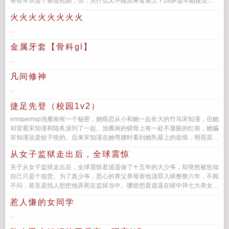
有在羊水这个赛道抢跑，但，凭什么又不能后来者居上？28岁这年她接受了
橄榄枝，天真...
火火火火火火火火
...
金属牙套【骨科gl】
...
凡间修神
...
捷足先登（校园1v2）
emspemsp池雁南有一个秘密，她暗恋从小和她一起长大的竹马宋知谨，但她
却背着宋知谨和陆炙滚到了一起。池雁南的锁骨上有一处不显眼的红痕，她骗
宋知谨说是蚊子咬的。后来宋知谨在她弯腰时看到她乳晕上的齿痕，明晃晃
的，如同对他...
从女子监狱走出后，全球震惊
关于从女子监狱走出后，全球震惊君逍遥做了十五年的大少爷，却突然被告知
自己只是个假货。为了真少爷，恶心的养父养母害他顶罪入狱整整六年，不闻
不问，甚至是找人想把他弄死在监狱当中。哪曾想君逍遥在狱中拜七大美女为
师，学得逆天本事...
惹人慊的女同学
...