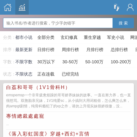
搜 索
分类：
都市小说
全部分类
玄幻修真
重生穿越
军史小说
网
排序：
最新更新
日排行榜
周排行榜
月排行榜
总排行榜
字数：
不限字数
30万以下
30-50万
50-100万
100-200万
状态：
不限状态
正在连载
已经完结
白荔和哥哥（1V1骨科H）
emspemsp一个非常疲惫烦躁的哥哥娇养妹妹的故事。一直在努力养，也一直
很想骂。双胞胎亲兄妹，1V1纯爱sc，从小搞到大用词粗俗，怎么爽怎么来，
肉ampgt剧情，纯骨科瘾犯了的xp之作，请勿上升现实妹很娇很傲，没...
專情總裁處處寵
...
《落入彩虹国度》穿越+西幻+言情