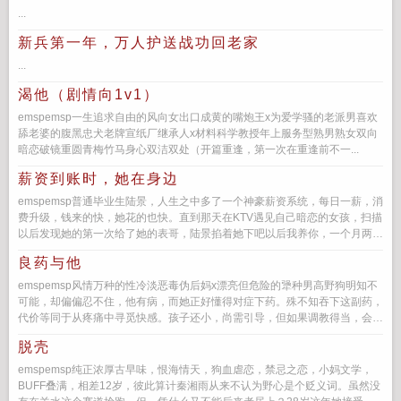
...
新兵第一年，万人护送战功回老家
...
渴他（剧情向1v1）
emspemsp一生追求自由的风向女出口成黄的嘴炮王x为爱学骚的老派男喜欢
舔老婆的腹黑忠犬老牌宣纸厂继承人x材料科学教授年上服务型熟男熟女双向
暗恋破镜重圆青梅竹马身心双洁双处（开篇重逢，第一次在重逢前不一...
薪资到账时，她在身边
emspemsp普通毕业生陆景，人生之中多了一个神豪薪资系统，每日一薪，消
费升级，钱来的快，她花的也快。直到那天在KTV遇见自己暗恋的女孩，扫描
以后发现她的第一次给了她的表哥，陆景掐着她下吧以后我养你，一个月两
万，跟你表...
良药与他
emspemsp风情万种的性冷淡恶毒伪后妈x漂亮但危险的犟种男高野狗明知不
可能，却偏偏忍不住，他有病，而她正好懂得对症下药。殊不知吞下这副药，
代价等同于从疼痛中寻觅快感。孩子还小，尚需引导，但如果调教得当，会是
她上好的复...
脱壳
emspemsp纯正浓厚古早味，恨海情天，狗血虐恋，禁忌之恋，小妈文学，
BUFF叠满，相差12岁，彼此算计秦湘雨从来不认为野心是个贬义词。虽然没