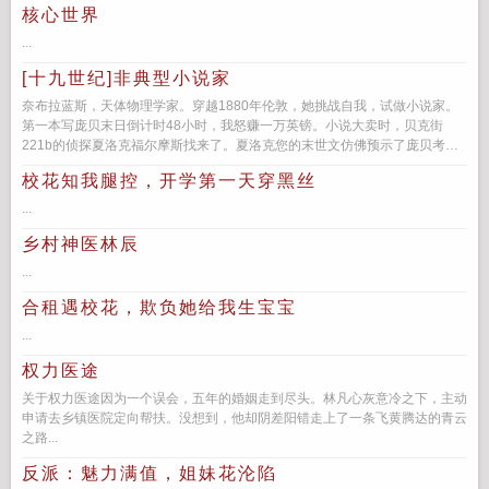
核心世界
...
[十九世纪]非典型小说家
奈布拉蓝斯，天体物理学家。穿越1880年伦敦，她挑战自我，试做小说家。
第一本写庞贝末日倒计时48小时，我怒赚一万英镑。小说大卖时，贝克街
221b的侦探夏洛克福尔摩斯找来了。夏洛克您的末世文仿佛预示了庞贝考古
学家...
校花知我腿控，开学第一天穿黑丝
...
乡村神医林辰
...
合租遇校花，欺负她给我生宝宝
...
权力医途
关于权力医途因为一个误会，五年的婚姻走到尽头。林凡心灰意冷之下，主动
申请去乡镇医院定向帮扶。没想到，他却阴差阳错走上了一条飞黄腾达的青云
之路...
反派：魅力满值，姐妹花沦陷