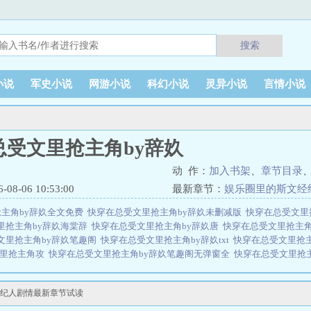
搜索
小说
军史小说
网游小说
科幻小说
灵异小说
言情小说
总受文里抢主角by辞奺
动 作：
加入书架
、
章节目录
8-06 10:53:00
最新章节：
娱乐圈里的斯文经
主角by辞奺全文免费
快穿在总受文里抢主角by辞奺未删减版
快穿在总受文里
里抢主角by辞奺海棠辞
快穿在总受文里抢主角by辞奺唐
快穿在总受文里抢主
文里抢主角by辞奺笔趣阁
快穿在总受文里抢主角by辞奺txt
快穿在总受文里抢主
文里抢主角攻
快穿在总受文里抢主角by辞奺笔趣阁无弹窗全
快穿在总受文里抢
游网
辞奺快穿在总受文里抢主角攻
快穿在总受文里抢主角玖辞 百度
快穿在总受
主角改百度
快穿在总受文里抢主角by辞奺全文TXT
快穿在总受文里抢主角攻作
经纪人剧情最新章节试读
穿在总受文里抢主角by辞奺全文免费阅读
快穿在总受文里抢主角by辞奺是由作
角by辞奺全文在线阅读。