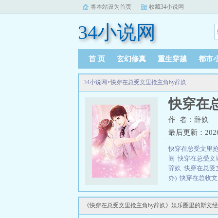
将本站设为首页
收藏34小说网
34小说网
首 页
玄幻修真
重生穿越
都市
34小说网
>
快穿在总受文里抢主角by辞奺
快穿在
作 者：辞奺
最后更新：2026-0
快穿在总受文里抢
阁
快穿在总受文
辞奺
快穿在总受
办)
快穿在总收
(快穿)我爱去旅
穿在总受文里抢
《快穿在总受文里抢主角by辞奺》娱乐圈里的斯文
全文在线阅读
快
穿在总受文里抢主