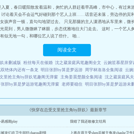
小说网 网址：www.xs34.com快穿在总受文里抢主角by辞奺
要入夏，春日暖阳散发着温和，匆忙的人群赶着早高峰，市中心，有过来
，讨论着天会不会运气好碰到那个艺人上班……话音还未落，旁边停的宾
女孩声音一顿，直勾勾地望过去。 只见那腿的主人潇洒地从车里来，微
光晃到，男人微微眯了眯眼，步态优雅地往大门走去。 这时，一个艺人
似无地一勾，和哪位艺人说了些什。 啪...
阅读全文
辞奺未删减版
粉丝每天在催婚
沈之葳裴庭风笔趣阁全文
云婉笙慕星辞穿
武双绝体内还有一条龙
明目张胆by算是梦远游
周宇林洛洛全集阅读
云婉
文里抢主角by辞奺笔趣阁无弹窗
主角姜晨楚颜全集阅读
沈之葳裴庭风夫
目张胆by算是梦远游笔趣阁无弹窗
老师要稳住
明目张胆by算是梦远游未
《快穿在总受文里抢主角by辞奺》最新章节
易感期play
我错了我还敢修文结局
被攻们在卫生间狂charou剧情
上将在原主受shen后被主角攻chashe卫生间