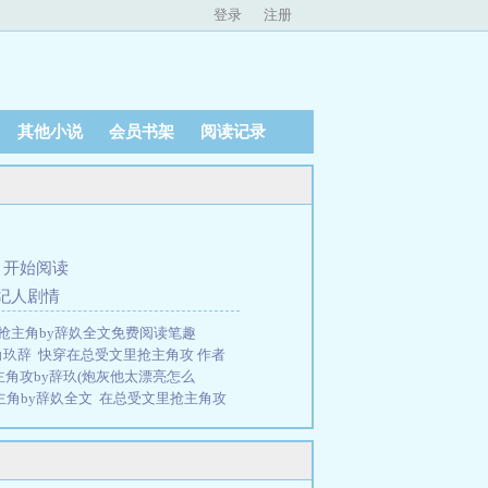
登录
注册
其他小说
会员书架
阅读记录
、
开始阅读
纪人剧情
抢主角by辞奺全文免费阅读笔趣
角玖辞
快穿在总受文里抢主角攻 作者
角攻by辞玖(炮灰他太漂亮怎么
主角by辞奺全文
在总受文里抢主角攻
文里抢主角by辞奺笔趣阁无弹窗
快
家辞奺
快穿在总受文里抢主角by辞奺
者：辞奺所著，34小说网免费提供快