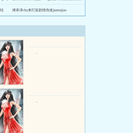
成结
傅承泽chu来打架剧情伪迷jiantuijiao
...
...