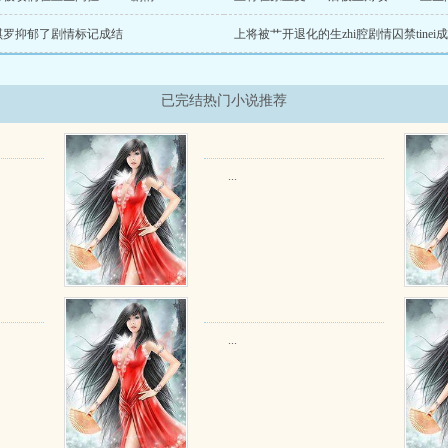
琪罗抑郁了剧情标记成结
上将被艹开退化的生zhi腔剧情囚禁tinei
已完结热门小说推荐
...
...