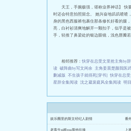
三秒记住本站：34
天王，手腕极强，堪称业界神话】 快
时还会特意拍照留念。 她兴奋地叽叽喳喳
身的黑色西服裤包裹住那条修长好看的腿，
亮，白衬衫清爽地解开一颗扣子，似乎是被
手，轻推了鼻梁处的银边眼镜，浅色唇瓣若有
相邻推荐：
快穿在总受文里抢主角by
读
破阵曲by写文闲余
主角姜晨楚颜我医
删减版
不生孩子就得死[穿书]
快穿在总受
星辞全集阅读
沈之葳裴庭风全集阅读
明
娱乐圈里的斯文经纪人剧情
番外
老畜生pi糙rou厚他抗揍
上将