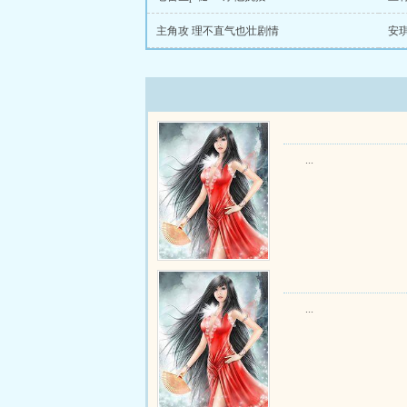
主角攻 理不直气也壮剧情
安
...
...