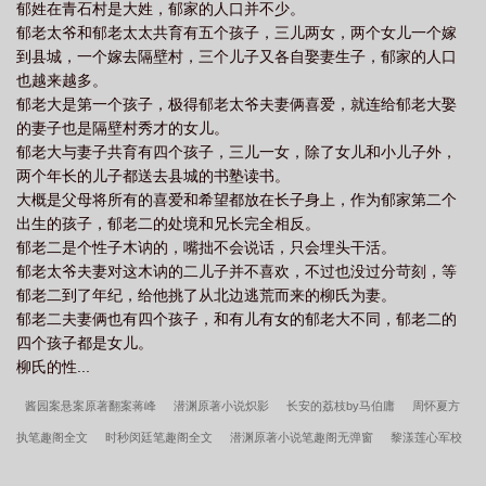
郁姓在青石村是大姓，郁家的人口并不少。
郁老太爷和郁老太太共育有五个孩子，三儿两女，两个女儿一个嫁
到县城，一个嫁去隔壁村，三个儿子又各自娶妻生子，郁家的人口
也越来越多。
郁老大是第一个孩子，极得郁老太爷夫妻俩喜爱，就连给郁老大娶
的妻子也是隔壁村秀才的女儿。
郁老大与妻子共育有四个孩子，三儿一女，除了女儿和小儿子外，
两个年长的儿子都送去县城的书塾读书。
大概是父母将所有的喜爱和希望都放在长子身上，作为郁家第二个
出生的孩子，郁老二的处境和兄长完全相反。
郁老二是个性子木讷的，嘴拙不会说话，只会埋头干活。
郁老太爷夫妻对这木讷的二儿子并不喜欢，不过也没过分苛刻，等
郁老二到了年纪，给他挑了从北边逃荒而来的柳氏为妻。
郁老二夫妻俩也有四个孩子，和有儿有女的郁老大不同，郁老二的
四个孩子都是女儿。
柳氏的性...
酱园案悬案原著翻案蒋峰
潜渊原著小说炽影
长安的荔枝by马伯庸
周怀夏方
执笔趣阁全文
时秒闵廷笔趣阁全文
潜渊原著小说笔趣阁无弹窗
黎漾莲心军校
生但沉迷种田
足球：亚青赛到世界杯，我让龙旗飘扬！
酱园案悬案原著全集阅