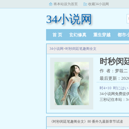
将本站设为首页
收藏34小说网
34小说网
首 页
玄幻修真
重生穿越
都市
34小说网
>
时秒闵廷笔趣阁全文
时秒闵
作 者：梦筱二
最后更新：2026-0
时4×10
时にはい
34小说网免费提
三秒记住本站：34
《时秒闵廷笔趣阁全文》80 番外九最新章节试读