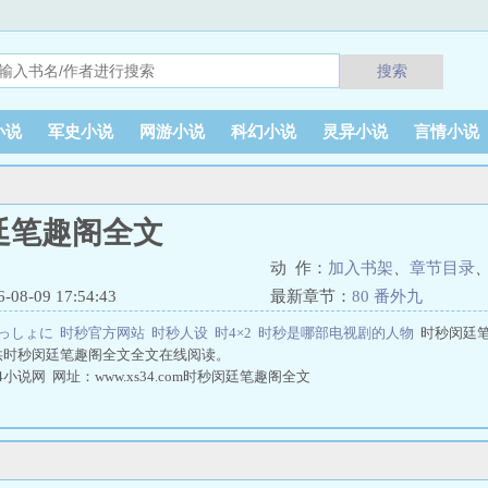
搜索
小说
军史小说
网游小说
科幻小说
灵异小说
言情小说
廷笔趣阁全文
动 作：
加入书架
、
章节目录
8-09 17:54:43
最新章节：
80 番外九
っしょに
时秒官方网站
时秒人设
时4×2
时秒是哪部电视剧的人物
时秒闵廷
供时秒闵廷笔趣阁全文全文在线阅读。
小说网 网址：www.xs34.com时秒闵廷笔趣阁全文