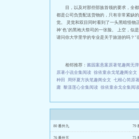
目，以及对那些部族首领的要求，全都
都是公司负责配送货物的，只有非常紧缺的
觉。 灵觉和双目同时看到了一头黑暗怪物
神‘色’的黑袍大祭司的一张脸。 上空，
请问你大学里学的专业是关于旅游的吗？”岳
相邻推荐：
酱园案悬案原著笔趣阁无弹
原著小说全集阅读
徐依童余戈笔趣阁全文
种田
周怀夏方执笔趣阁全文
七根心简原
庸
黎漾莲心全集阅读
徐依童余戈全集阅
80 番外九
79
76 番外五
75