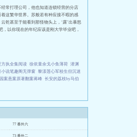
不经常打理公司，他也知道连锁经营的分店
看着这繁华世界。苏般若有种应接不暇的感
云乾甚至于能看到那怪物头上，‘露’出暴怒
说吧，以你现在的年纪应该是刚大学毕业吧，
夏方执全集阅读
徐依童余戈小鱼薄荷
潜渊
著小说笔趣阁无弹窗
黎漾莲心军校生但沉迷
园案悬案原著翻案蒋峰
长安的荔枝by马伯
77 番外六
73 番外二