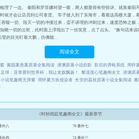
梳理了一边。 秦阳和罗菲娜对望一眼，两人都显得有些惊讶。就算秦阳
时候才会让店员到公司拿货。 车子驶入到了东海市，看着这高楼大厦，
正吞噬一切、毁灭一切的冲撞过来，蛮不讲理的冲刺过来，速度恐怖之极，
似是知晓一切的云乾，此时面上浮现出了一丝笑意，点了点头。 “换句话来
莹的目光盯着大鹏，仿佛能...
阅读全文
窗
酱园案悬案原著全集阅读
潜渊原著小说炽影
影后的养蛙系统
周怀
足球：亚青赛到世界杯，我让龙旗飘扬！
黎漾莲心笔趣阁全文
潜渊原
著小说笔趣阁无弹窗
周怀夏方执侵染者
长安的荔枝原著小说全集阅读
酱
读
《时秒闵廷笔趣阁全文》最新章节
 番外八
78 番外七
 番外四
74 番外三