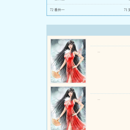
72 番外一
71
...
...