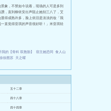
的景象，不禁如今说着，现场的人可是多到
着讚，直到柳依安出声阻止她别三八了，艾
她显得成熟许多，脸上依旧是淡淡的妆「我
我一直觉得亚琪的声音很好听！」米亚琪轻
听我的【骨科 双胞胎】
宿主她恐同
食人山
徐徐图苏
天之曜
五十二章
四十八章
四十四章