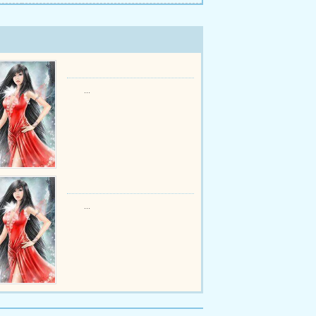
...
...