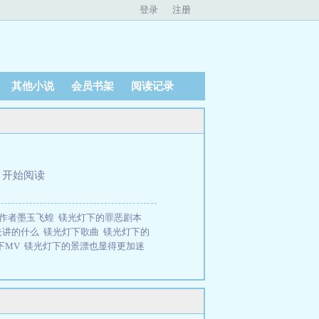
登录
注册
其他小说
会员书架
阅读记录
、
开始阅读
夫作者墨玉飞蝗
镁光灯下的罪恶剧本
夫讲的什么
镁光灯下歌曲
镁光灯下的
下MV
镁光灯下的景漂也显得更加迷