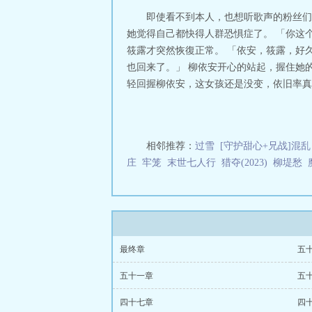
即使看不到本人，也想听歌声的粉丝们
她觉得自己都快得人群恐惧症了。 「你这
筱露才突然恢復正常。 「依安，筱露，好
也回来了。」 柳依安开心的站起，握住她
轻回握柳依安，这女孩还是没变，依旧率真的
相邻推荐：
过雪
[守护甜心+兄战]混乱
庄
牢笼
末世七人行
猎夺(2023)
柳堤愁
最终章
五
五十一章
五
四十七章
四