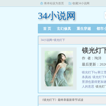
将本站设为首页
收藏34小说网
34小说网
首 页
玄幻修真
重生穿越
都市
34小说网
>
镁光灯下
镁光灯
作 者：珣洋
最后更新：2026-0
镁光灯下by寒江
杀真凶
镁光灯下
景漂也显得更加
人的意思
镁光灯
三秒记住本站：34小
《镁光灯下》最终章最新章节试读