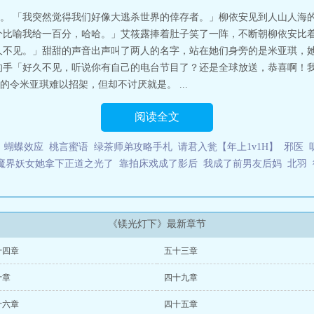
。 「我突然觉得我们好像大逃杀世界的倖存者。」柳依安见到人山人海
个比喻我给一百分，哈哈。」艾筱露捧着肚子笑了一阵，不断朝柳依安比
久不见。」甜甜的声音出声叫了两人的名字，站在她们身旁的是米亚琪，
的手「好久不见，听说你有自己的电台节目了？还是全球放送，恭喜啊！
令米亚琪难以招架，但却不讨厌就是。 ...
阅读全文
蝴蝶效应
桃言蜜语
绿茶师弟攻略手札
请君入瓮【年上1v1H】
邪医
魔界妖女她拿下正道之光了
靠拍床戏成了影后
我成了前男友后妈
北羽
《镁光灯下》最新章节
十四章
五十三章
十章
四十九章
十六章
四十五章