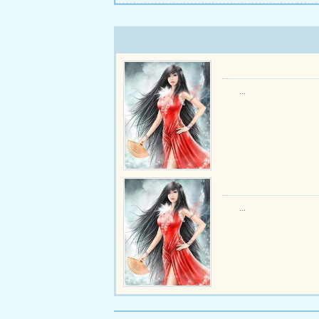
...
...