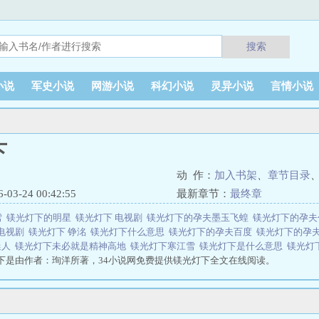
搜索
小说
军史小说
网游小说
科幻小说
灵异小说
言情小说
下
动 作：
加入书架
、
章节目录
3-24 00:42:55
最新章节：
最终章
雪
镁光灯下的明星
镁光灯下 电视剧
镁光灯下的孕夫墨玉飞蝗
镁光灯下的孕
电视剧
镁光灯下 铮洺
镁光灯下什么意思
镁光灯下的孕夫百度
镁光灯下的孕
迷人
镁光灯下未必就是精神高地
镁光灯下寒江雪
镁光灯下是什么意思
镁光灯
下是由作者：珣洋所著，34小说网免费提供镁光灯下全文在线阅读。
说网 网址：www.xs34.com镁光灯下