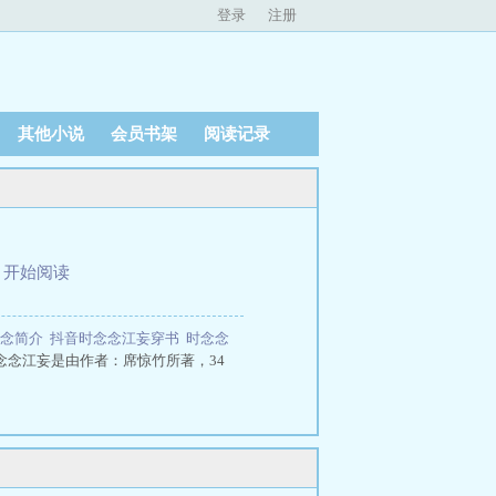
登录
注册
其他小说
会员书架
阅读记录
、
开始阅读
念念简介
抖音时念念江妄穿书
时念念
念念江妄是由作者：席惊竹所著，34