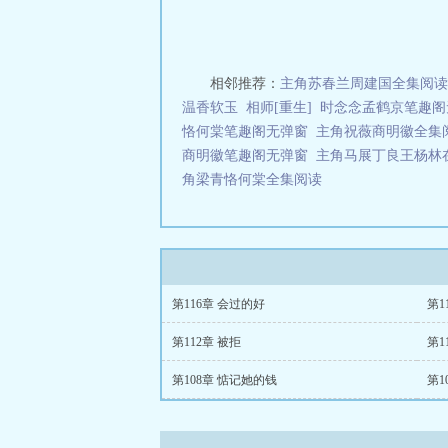
相邻推荐：
主角苏春兰周建国全集阅读
温香软玉
相师[重生]
时念念孟鹤京笔趣阁
恪何棠笔趣阁无弹窗
主角祝薇商明徽全集
商明徽笔趣阁无弹窗
主角马展丁良王杨林
角梁青恪何棠全集阅读
第116章 会过的好
第1
第112章 被拒
第1
第108章 惦记她的钱
第1