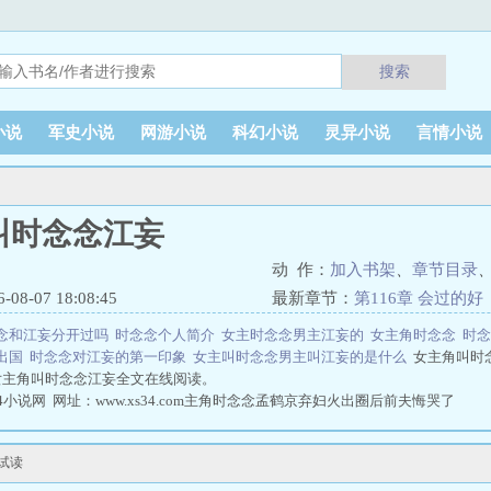
搜索
小说
军史小说
网游小说
科幻小说
灵异小说
言情小说
叫时念念江妄
动 作：
加入书架
、
章节目录
8-07 18:08:45
最新章节：
第116章 会过的好
念和江妄分开过吗
时念念个人简介
女主时念念男主江妄的
女主角时念念
时
出国
时念念对江妄的第一印象
女主叫时念念男主叫江妄的是什么
女主角叫时
女主角叫时念念江妄全文在线阅读。
小说网 网址：www.xs34.com主角时念念孟鹤京弃妇火出圈后前夫悔哭了
试读