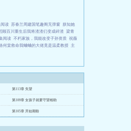
集阅读
苏春兰周建国笔趣阁无弹窗
朕知她
熙顾百川重生后我将渣渣们变成碎渣
梁青
集阅读
不朽家族，我能改变子孙资质
祝薇
恪何棠救命我蛐蛐的大佬竟是温柔教授
主
第113章 失望
第109章 女孩子就要守望相助
第105章 开始期盼