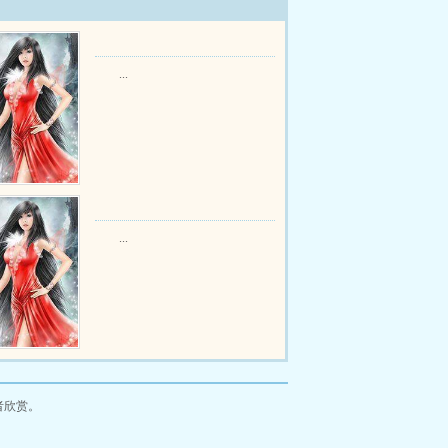
...
...
者欣赏。