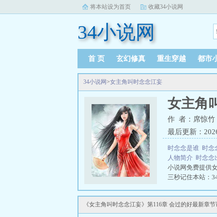
将本站设为首页
收藏34小说网
34小说网
首 页
玄幻修真
重生穿越
都市
34小说网
>
女主角叫时念念江妄
女主角
作 者：席惊竹
最后更新：2026-0
时念念是谁
时念
人物简介
时念念
小说网免费提供
三秒记住本站：34
《女主角叫时念念江妄》第116章 会过的好最新章节