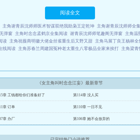
阅读全文
主角谢青辰沈师师医术智谋双绝我助枭王定乾坤
主角谢青辰沈师师全
无弹窗
主角时念念孟鹤京全集阅读
谢青辰沈师师笔趣阁无弹窗
主角温
阅读
主角祝薇商明徽大佬金丝雀重生后又野又甜
主角马展丁良王杨林全
在线阅读
主角苏春兰周建国冤种老太重生八零极品全家来挨打
主角梁青
《女主角叫时念念江妄》最新章节
15章 工钱都给你们准备好了
第114章 没人买
11章 订单
第110章 一日不见
07章 办厂
第106章 她不会放弃的
已完结热门小说推荐