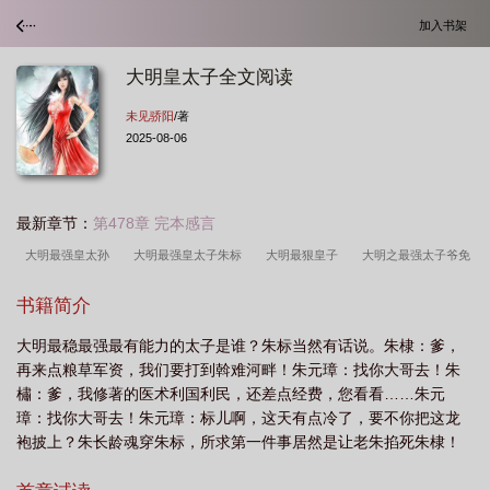
加入书架
大明皇太子全文阅读
未见骄阳
/著
2025-08-06
最新章节：
第478章 完本感言
大明最强皇太孙
大明最强皇太子朱标
大明最狠皇子
大明之最强太子爷免
费阅读
大明最强帝王
大明最强皇太子是谁
大明最强皇太子 未见骄
书籍简介
阳
大明最强皇太子百度
大明最强皇太子朱标免费
大明最强太子爷
大明
大明最稳最强最有能力的太子是谁？朱标当然有话说。朱棣：爹，
最强皇太子百度百科
大明皇太子全文阅读
大明最强皇太子朱慈烺
大明最强
再来点粮草军资，我们要打到斡难河畔！朱元璋：找你大哥去！朱
皇太子阅读
大明最强皇太子TXT最新章节列表
橚：爹，我修著的医术利国利民，还差点经费，您看看……朱元
璋：找你大哥去！朱元璋：标儿啊，这天有点冷了，要不你把这龙
袍披上？朱长龄魂穿朱标，所求第一件事居然是让老朱掐死朱棣！
父见子不仁，皮带抽断魂。既然如此，那就看我革除弊端，刷新吏