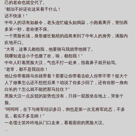
己的老命也就交代了。
“都治不好还在这呆着干什么！
还不快滚！”
中年人的话有如赦令，老头连忙磕头如捣蒜，小跑着离开，害怕再
多呆一秒，老命便不保。
一个黑脸长须，身形健壮魁梧的战将来到了中年人的身旁，满脸内
疚地开口。
“大哥，这事儿都怨我，他要骑马我就带他骑了。
我哪知道这小子也撒了欢，唉，都怨我！”
中年人盯着黑脸大汉，气也不打一处来，指着鼻子就开始骂。
“老常，都不是我说你！
他让你带着骑马你就带着？那要让你带着去砍人你带不带？挺大个
人了做事怎么还不想想后果？咱说了你多少回了，还有你那一身肉
白长的？怎么就不能把那马拉住？”
黑脸大汉一点反驳的架势也没有，只得一屁股坐在地上，哭丧个
脸。
“呵呵呵，在下与将军结识多日，倒也是第一次见将军此态，不多
见，着实不多见呐！”
一名儒士笑吟吟地从门口走来，看着面前的黑脸大汉。
...