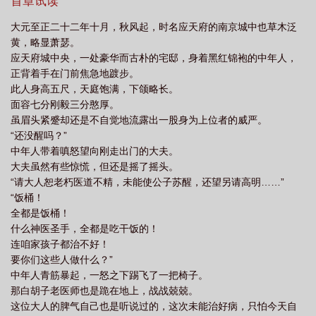
治，开疆拓土，创立万世基业。让这日月所照之处，皆为大明。无
首章试读
系统日常热血
大元至正二十二年十月，秋风起，时名应天府的南京城中也草木泛
黄，略显萧瑟。
应天府城中央，一处豪华而古朴的宅邸，身着黑红锦袍的中年人，
正背着手在门前焦急地踱步。
此人身高五尺，天庭饱满，下颌略长。
面容七分刚毅三分憨厚。
虽眉头紧蹙却还是不自觉地流露出一股身为上位者的威严。
“还没醒吗？”
中年人带着嗔怒望向刚走出门的大夫。
大夫虽然有些惊慌，但还是摇了摇头。
“请大人恕老朽医道不精，未能使公子苏醒，还望另请高明……”
“饭桶！
全都是饭桶！
什么神医圣手，全都是吃干饭的！
连咱家孩子都治不好！
要你们这些人做什么？”
中年人青筋暴起，一怒之下踢飞了一把椅子。
那白胡子老医师也是跪在地上，战战兢兢。
这位大人的脾气自己也是听说过的，这次未能治好病，只怕今天自