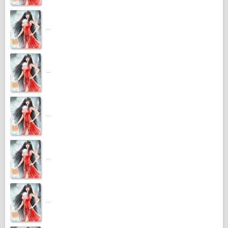
...
...
...
...
...